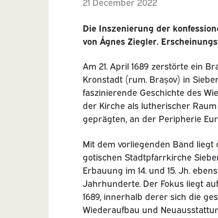
21 December 2022
Die Inszenierung der konfessione
von Ágnes Ziegler. Erscheinung
Am 21. April 1689 zerstörte ein B
Kronstadt (rum. Brașov) in Siebe
faszinierende Geschichte des Wi
der Kirche als lutherischer Raum 
geprägten, an der Peripherie Eu
Mit dem vorliegenden Band liegt
gotischen Stadtpfarrkirche Sieb
Erbauung im 14. und 15. Jh. ebens
Jahrhunderte. Der Fokus liegt a
1689, innerhalb derer sich die g
Wiederaufbau und Neuausstattun