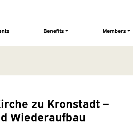
ents
Benefits
Members
irche zu Kronstadt –
nd Wiederaufbau