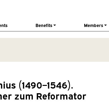
ents
Benefits
Members
nius (1490–1546).
ner zum Reformator