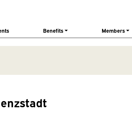
ents
Benefits
Members
denzstadt