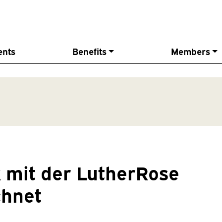
ents
Benefits
Members
 mit der LutherRose
chnet