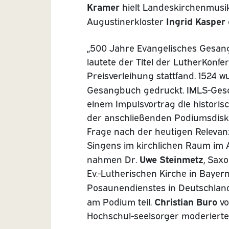
Kramer
hielt Landeskirchenmusik
Ingrid Kasper
Augustinerkloster
„500 Jahre Evangelisches Gesangb
lautete der Titel der LutherKonfe
Preisverleihung stattfand. 1524 w
Gesangbuch gedruckt. IMLS-Gesc
einem Impulsvortrag die historisc
der anschließenden Podiumsdisk
Frage nach der heutigen Releva
Singens im kirchlichen Raum im 
Uwe Steinmetz
nahmen Dr.
, Sax
Ev.-Lutherischen Kirche in Bayer
Posaunendienstes in Deutschland 
Christian Buro
am Podium teil.
vo
Hochschul-seelsorger moderierte