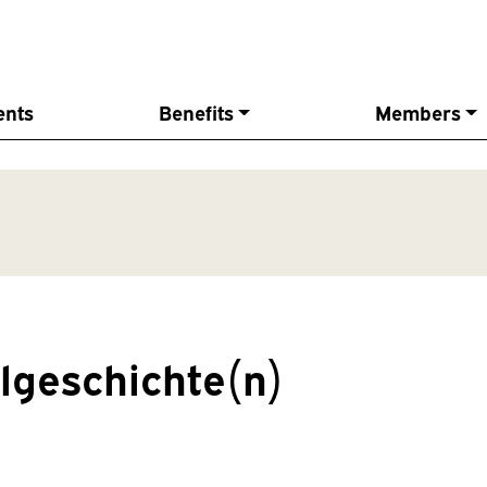
ents
Benefits
Members
algeschichte(n)