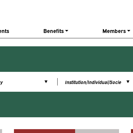
ents
Benefits
Members