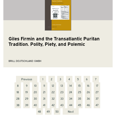
Giles Firmin and the Transatlantic Puritan
Tradition. Polity, Piety, and Polemic
BRILL DEUTSCHLAND GMBH
Previous
1
2
3
4
5
6
7
8
9
10
11
12
13
14
15
16
17
18
19
20
21
22
23
24
25
26
27
28
29
30
31
32
33
34
35
36
37
38
39
40
41
42
43
44
45
46
47
48
49
50
Next