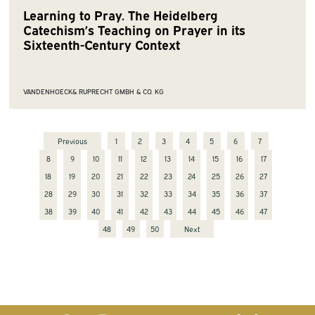
Learning to Pray. The Heidelberg
Catechism’s Teaching on Prayer in its
Sixteenth-Century Context
VANDENHOECK& RUPRECHT GMBH & CO. KG
Previous
1
2
3
4
5
6
7
8
9
10
11
12
13
14
15
16
17
18
19
20
21
22
23
24
25
26
27
28
29
30
31
32
33
34
35
36
37
38
39
40
41
42
43
44
45
46
47
48
49
50
Next